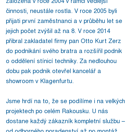
založená v roce 2004 v rámci vedlejší
činnosti, neustále rostla. V roce 2005 byli
přijati první zaměstnanci a v průběhu let se
jejich počet zvýšil až na 8. V roce 2014
přibral zakladatel firmy pan Otto Kurt Zerz
do podnikání svého bratra a rozšířil podnik
o oddělení stínicí techniky. Za nedlouhou
dobu pak podnik otevřel kancelář a
showroom v Klagenfurtu.
Jsme hrdí na to, že se podílíme i na velkých
projektech po celém Rakousku. U nás
dostane každý zákazník kompletní službu –
od odborného poradenství až po montáž,