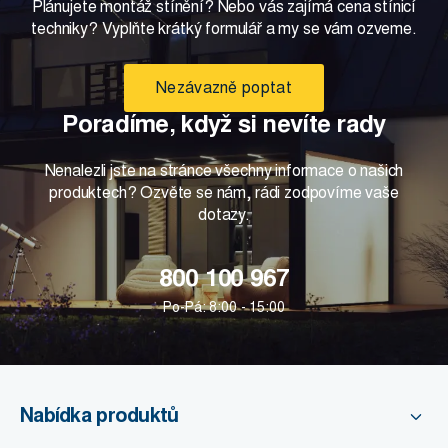
Plánujete montáž stínění? Nebo vás zajímá cena stínicí
techniky? Vyplňte krátký formulář a my se vám ozveme.
Nezávazně poptat
Poradíme, když si nevíte rady
Nenalezli jste na stránce všechny informace o našich
produktech? Ozvěte se nám, rádi zodpovíme vaše
dotazy.
800 100 967
Po-Pá: 8:00 - 15:00
Nabídka produktů