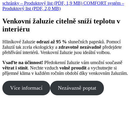
schránky – Produktový list (PDF, 1,9 MB)
COMFORT systém –
Produktový list (PDF, 2,0 MB)
Venkovní žaluzie citelně sníží teplotu v
interiéru
Hliníkové žaluzie
odrazí až 95 %
slunečních paprsků. Pomocí
žaluzií tak zcela ekologicky a
zdravotně nezávadně
předejdete
přehřívání interiérů. Venkovní žaluzie jsou ideální volbou.
Vsaďte na účinnost!
Předokenní žaluzie vám umožní současně
větrat i stínit
. Nechte vzduch
volně proudit
a vychutnejte si
příjemné klima v každém ročním období díky venkovním žaluziím.
Více informací
Nezávazně poptat