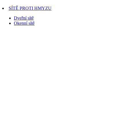
SÍTĚ PROTI HMYZU
Dveřní sítě
Okenní sítě