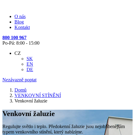
O nás
Blog
Kontakt
800 100 967
Po-Pá: 8:00 - 15:00
CZ
SK
EN
DE
Nezávazně poptat
Domů
VENKOVNÍ STÍNĚNÍ
Venkovní žaluzie
Venkovní žaluzie
Regulujte světlo i teplo. Předokenní žaluzie jsou nejoblíbenějším
typem venkovního stínění, který nabízíme.