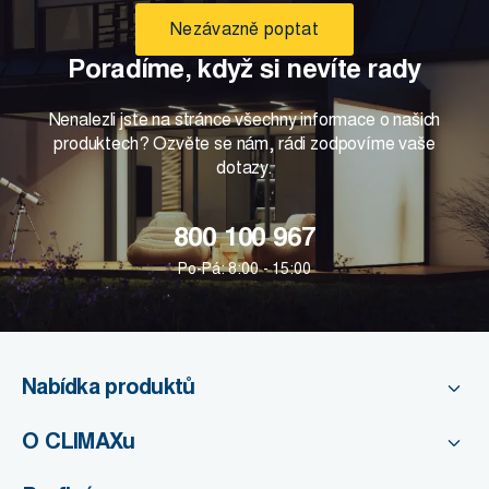
Nezávazně poptat
Poradíme, když si nevíte rady
Nenalezli jste na stránce všechny informace o našich
produktech? Ozvěte se nám, rádi zodpovíme vaše
dotazy.
800 100 967
Po-Pá: 8:00 - 15:00
Nabídka produktů
O CLIMAXu