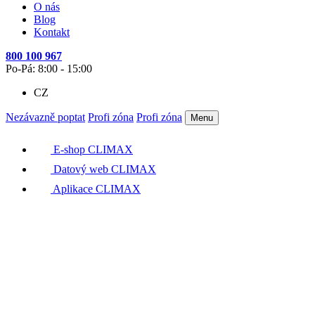
O nás
Blog
Kontakt
800 100 967
Po-Pá: 8:00 - 15:00
CZ
Nezávazně poptat
Profi zóna
Profi zóna
Menu
E-shop CLIMAX
Datový web CLIMAX
Aplikace CLIMAX