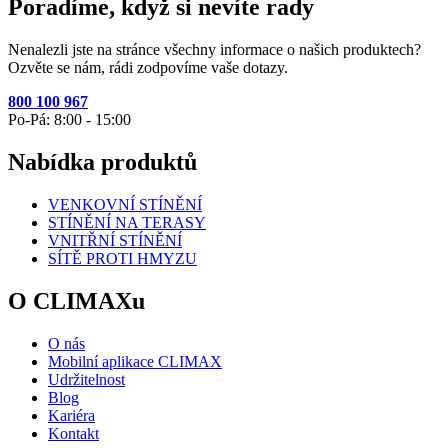
Poradíme, když si nevíte rady
Nenalezli jste na stránce všechny informace o našich produktech?
Ozvěte se nám, rádi zodpovíme vaše dotazy.
800 100 967
Po-Pá: 8:00 - 15:00
Nabídka produktů
VENKOVNÍ STÍNĚNÍ
STÍNĚNÍ NA TERASY
VNITŘNÍ STÍNĚNÍ
SÍTĚ PROTI HMYZU
O CLIMAXu
O nás
Mobilní aplikace CLIMAX
Udržitelnost
Blog
Kariéra
Kontakt