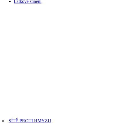
Látkové stínění
SÍTĚ PROTI HMYZU