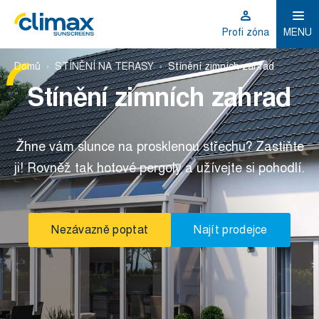
Profi zóna
MENU
Domů
STÍNĚNÍ NA TERASY
Stínění zimních zahrad
Stínění zimních zahrad
Žhne vám slunce na prosklenou střechu? Zastiňte
ji! Rovněž tak hotové pergoly a užívejte si pohodlí.
Nezávazně poptat
Najít prodejce