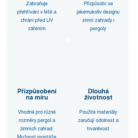
Zabraňuje
Přizpůsobí se
přehřívání v létě a
jakémukoliv designu
chrání před UV
zimní zahrady i
zářením
pergoly
Přizpůsobení
Dlouhá
na míru
životnost
Vhodné pro různé
Použité materiály
rozměry pergol a
zaručují odolnost a
zimních zahrad.
trvanlivost
Možnost montáže