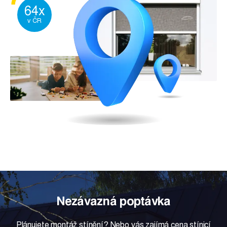
64x
v ČR
Nezávazná poptávka
Plánujete montáž stínění? Nebo vás zajímá cena stínicí