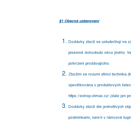
§1 Obecná ustanovení
Dodávky zboží se uskutečňují na zá
písemně dohodnuto něco jiného. Ve
potvrzení prodávajícího.
Zbožím se rozumí stínicí technika (
specifikována v produktových liste
https://eshop.climax.cz/ (dále jen p
Dodávky zboží dle jednotlivých obj
podmínkami, není-li v rámcové kupn