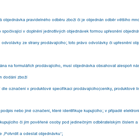
á objednávka pravidelného odběru zboží či je objednán odběr většího mno
ho spočívající v doplnění jednotlivých objednávek formou upřesnění objedná
 odvolávky ze strany prodávajícího; toto právo odvolávky či upřesnění obj
a na formulářích prodávajícího, musí objednávka obsahovat alespoň násle
n dodání zboží
dle označení v produktové specifikaci prodávajícího(ceníky, produktové list
dpis nebo jiné označení, které identifikuje kupujícího; v případě elektro
kupujícího či jím pověřené osoby pod jedinečným odběratelským číslem a
e „Potvrdit a odeslat objednávku“;