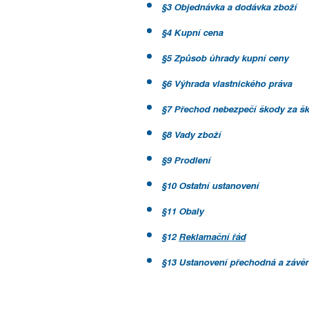
§
3 Objednávka a dodávka zboží
§
4 Kupní cena
§
5 Způsob úhrady kupní ceny
§
6 Výhrada vlastnického práva
§
7 Přechod nebezpečí škody za šk
§
8 Vady zboží
§
9 Prodlení
§
10 Ostatní ustanovení
§
11 Obaly
§
12
Reklamační řád
§
13 Ustanovení přechodná a závě