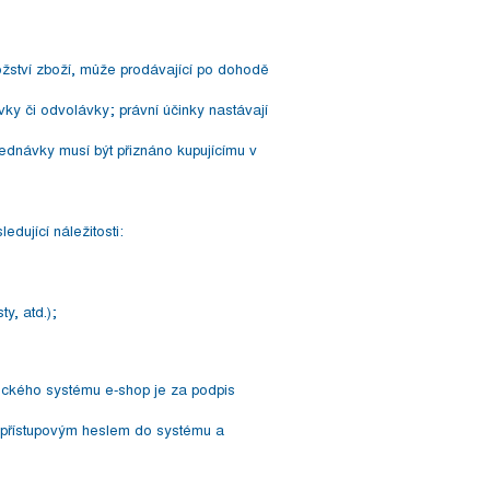
žství zboží, může prodávající po dohodě
vky či odvolávky; právní účinky nastávají
ednávky musí být přiznáno kupujícímu v
dující náležitosti:
y, atd.);
nického systému e-shop je za podpis
 přístupovým heslem do systému a