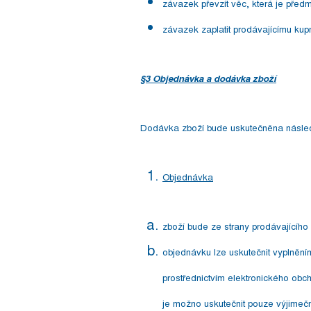
závazek převzít věc, která je pře
závazek zaplatit prodávajícímu kup
§3 Objednávka a dodávka zboží
Dodávka zboží bude uskutečněna násle
Objednávka
zboží bude ze strany prodávajícího
objednávku lze uskutečnit vyplněn
prostřednictvím elektronického obch
je možno uskutečnit pouze výjimeč