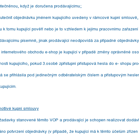
tečněnou, když je doručena prodávajícímu;
utečnit objednávku jménem kupujícího uvedeny v rámcové kupní smlouvě,
u k tomu kupující pověří nebo je to vzhledem k jejímu pracovnímu zařazen
prodávajícímu písemně, jinak prodávající neodpovídá za případné objedná
m internetového obchodu e-shop je kupující v případě změny oprávněné o
osti kupujícího, pokud 3.osobě zpřístupní přístupová hesla do e- shopu pr
rá se přihlásila pod jedinečným odběratelským číslem a přístupovým hesl
pujícím.
notlivé kupní smlouvy
adavky stanovené těmito VOP a prodávající je schopen realizovat dodávk
o potvrzení objednávky (v případě, že kupující má k těmto účelům zřízen e