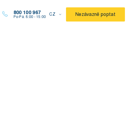
800 100 967
Nezávazně poptat
CZ
Po-Pá: 8:00 - 15:00