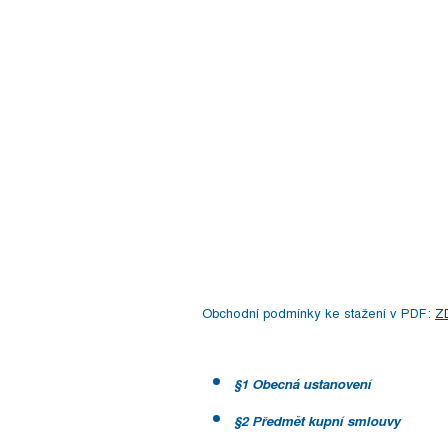
Obchodní
podmínky
Obchodní podmínky ke stažení v PDF:
Z
§
1 Obecná ustanovení
§
2 Předmět kupní smlouvy