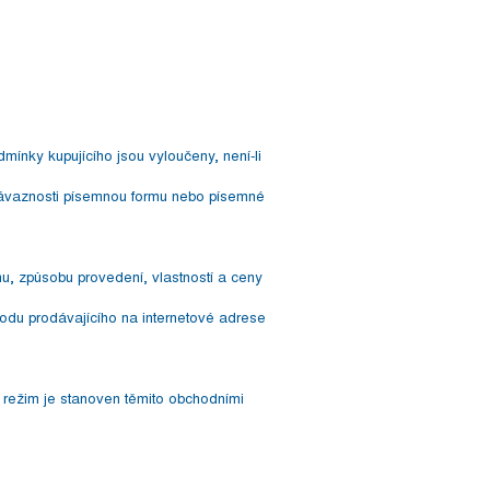
ínky kupujícího jsou vyloučeny, není-li
 závaznosti písemnou formu nebo písemné
hu, způsobu provedení, vlastností a ceny
odu prodávajícího na internetové adrese
 režim je stanoven těmito obchodními