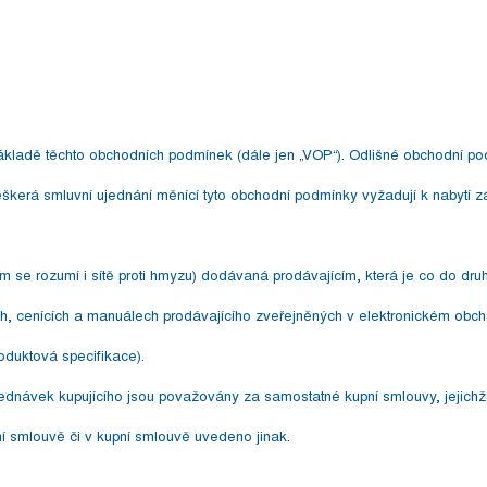
kladě těchto obchodních podmínek (dále jen „VOP“). Odlišné obchodní podm
škerá smluvní ujednání měnící tyto obchodní podmínky vyžadují k nabytí
tím se rozumí i sítě proti hmyzu) dodávaná prodávajícím, která je co do dru
ch, cenících a manuálech prodávajícího zveřejněných v elektronickém obch
roduktová specifikace).
ednávek kupujícího jsou považovány za samostatné kupní smlouvy, jejichž
í smlouvě či v kupní smlouvě uvedeno jinak.