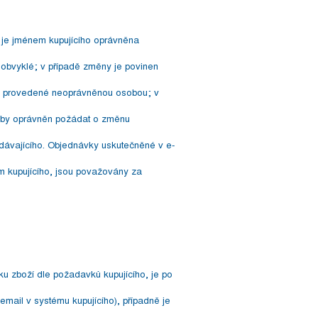
 je jménem kupujícího oprávněna
í obvyklé; v případě změny je povinen
vky provedené neoprávněnou osobou; v
soby oprávněn požádat o změnu
odávajícího. Objednávky uskutečněné v e-
em kupujícího, jsou považovány za
u zboží dle požadavků kupujícího, je po
mail v systému kupujícího), případně je