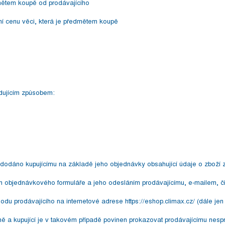
dmětem koupě od prodávajícího
ní cenu věci, která je předmětem koupě
dujícím způsobem:
 dodáno kupujícímu na základě jeho objednávky obsahující údaje o zboží z
ím objednávkového formuláře a jeho odesláním prodávajícímu, e-mailem, 
odu prodávajícího na internetové adrese https://eshop.climax.cz/ (dále jen
ně a kupující je v takovém případě povinen prokazovat prodávajícímu nes