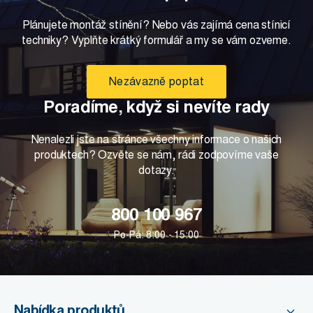
Plánujete montáž stínění? Nebo vás zajímá cena stínicí
techniky? Vyplňte krátký formulář a my se vám ozveme.
Nezávazně poptat
Poradíme, když si nevíte rady
Nenalezli jste na stránce všechny informace o našich
produktech? Ozvěte se nám, rádi zodpovíme vaše
dotazy.
800 100 967
Po-Pá: 8:00 - 15:00
Nabídka produktů