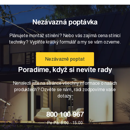
Nezávazná poptávka
Plánujete montáž stínění? Nebo vás zajímá cena stínicí
techniky? Vyplňte krátký formulář a my se vám ozveme.
Nezávazně poptat
Poradíme, když si nevíte rady
Nenalezli jste na stránce všechny informace o našich
produktech? Ozvěte se nám, rádi zodpovíme vaše
dotazy.
800 100 967
Po-Pá: 8:00 - 15:00