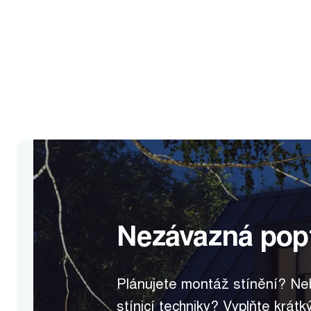
Nezávazná pop
Plánujete montáž stínění? Ne
stínicí techniky? Vyplňte krát