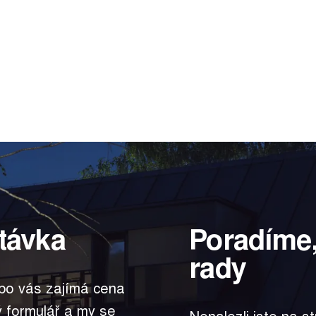
távka
Poradíme,
rady
bo vás zajímá cena
ký formulář a my se