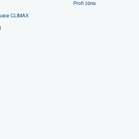
Profi zóna
likace CLIMAX
t