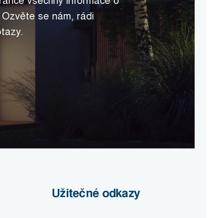
tránce všechny informace o
 Ozvěte se nám, rádi
tazy.
Užitečné odkazy