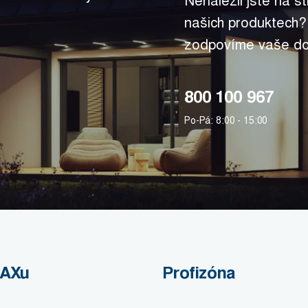
Nenalezli jste na s
našich produktech?
zodpovíme vaše do
800 100 967
Po-Pá: 8:00 - 15:00
MAXu
Profizóna