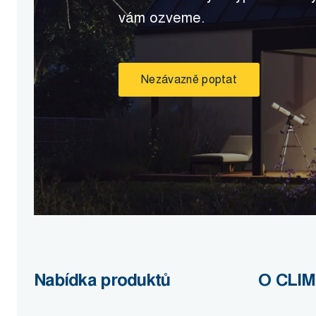
vám ozveme.
Nezávazně poptat
Nabídka produktů
O CLI