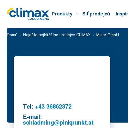
Produkty
Síť prodejců
Inspi
Domů
Najděte nejbližšího prodejce CLIMAX
Maier GmbH
Tel:
+43 36862372
E-mail:
schladming@pinkpunkt.at