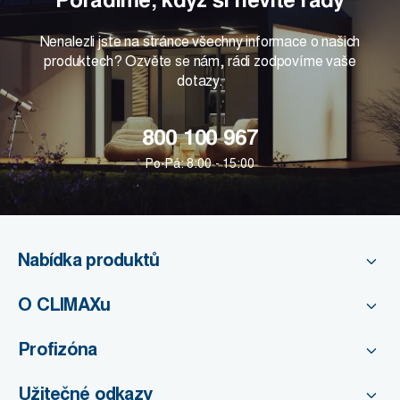
Nenalezli jste na stránce všechny informace o našich
produktech? Ozvěte se nám, rádi zodpovíme vaše
dotazy.
800 100 967
Po-Pá: 8:00 - 15:00
Nabídka produktů
O CLIMAXu
Profizóna
Užitečné odkazy