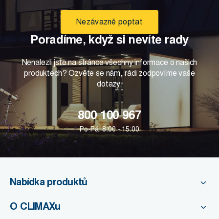
Nezávazně poptat
Poradíme, když si nevíte rady
Nenalezli jste na stránce všechny informace o našich
produktech? Ozvěte se nám, rádi zodpovíme vaše
dotazy.
800 100 967
Po-Pá: 8:00 - 15:00
Nabídka produktů
O CLIMAXu