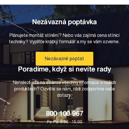
Nezávazná poptávka
Plánujete montáž stínění? Nebo vás zajímá cena stínicí
techniky? Vyplňte krátký formulář a my se vám ozveme.
Nezávazně poptat
Poradíme, když si nevíte rady
Nenalezli jste na stránce všechny informace o našich
produktech? Ozvěte se nám, rádi zodpovíme vaše
dotazy.
800 100 967
Po-Pá: 8:00 - 15:00