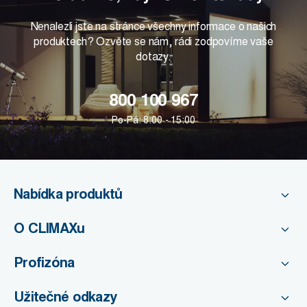
Nenalezli jste na stránce všechny informace o našich
produktech? Ozvěte se nám, rádi zodpovíme vaše
dotazy.
800 100 967
Po-Pá: 8:00 - 15:00
Nabídka produktů
O CLIMAXu
Profizóna
Užitečné odkazy