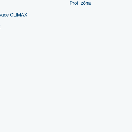
Profi zóna
likace CLIMAX
t