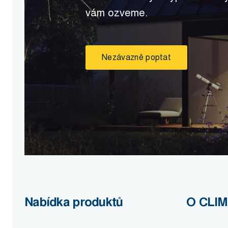
vám ozveme.
Nezávazně poptat
Nabídka produktů
O CLI