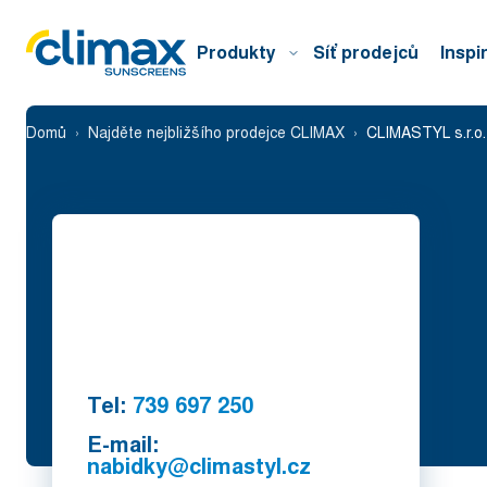
Produkty
Síť prodejců
Inspi
Domů
Najděte nejbližšího prodejce CLIMAX
CLIMASTYL s.r.o.
Tel:
739 697 250
E-mail:
nabidky@climastyl.cz