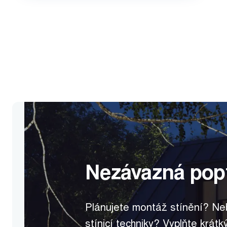
Nezávazná pop
Plánujete montáž stínění? Ne
stínicí techniky? Vyplňte krát