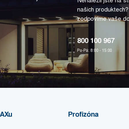
Nenalezli jste na s
našich produktech?
zodpovíme vaše do
800 100 967
Po-Pá: 8:00 - 15:00
MAXu
Profizóna