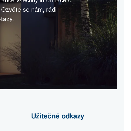
tránce všechny informace o
 Ozvěte se nám, rádi
tazy.
Užitečné odkazy