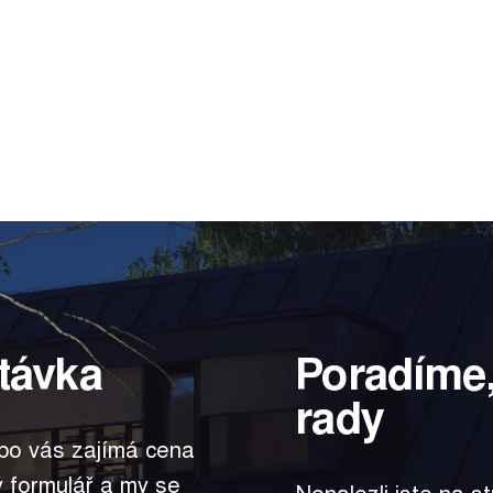
távka
Poradíme,
rady
bo vás zajímá cena
ký formulář a my se