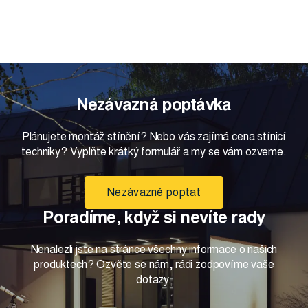
Nezávazná poptávka
Plánujete montáž stínění? Nebo vás zajímá cena stínicí
techniky? Vyplňte krátký formulář a my se vám ozveme.
Nezávazně poptat
Poradíme, když si nevíte rady
Nenalezli jste na stránce všechny informace o našich
produktech? Ozvěte se nám, rádi zodpovíme vaše
dotazy.