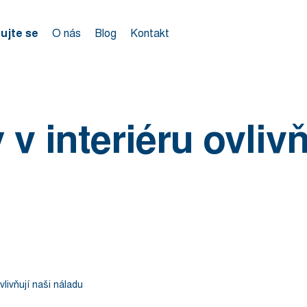
rujte se
O nás
Blog
Kontakt
 v interiéru ovlivň
vlivňují naši náladu