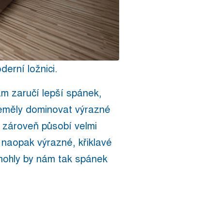
derní ložnici.
ám zaručí lepší spánek,
neměly dominovat výrazné
a zároveň působí velmi
 naopak výrazné, křiklavé
 mohly by nám tak spánek