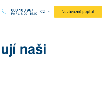
800 100 967
Nezávazně poptat
CZ
Po-Pá: 8:00 - 15:00
ují naši