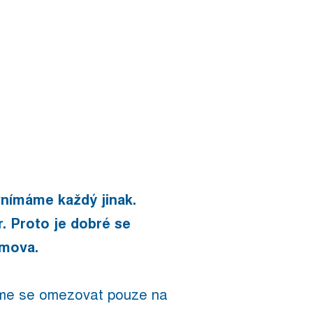
 vnímáme každý jinak.
. Proto je dobré se
omova.
síme se omezovat pouze na