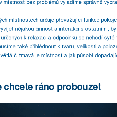
iv místnost bez problémů vyladíme správně vybran
ých místnostech určuje převažující funkce pokoje
yvíjet nějakou činnost a interakci s ostatními, by 
určených k relaxaci a odpočinku se nehodí syté t
musíme také přihlédnout k tvaru, velikosti a polo
větlá či tmavá je místnost a jak působí dopadají
e chcete ráno probouzet