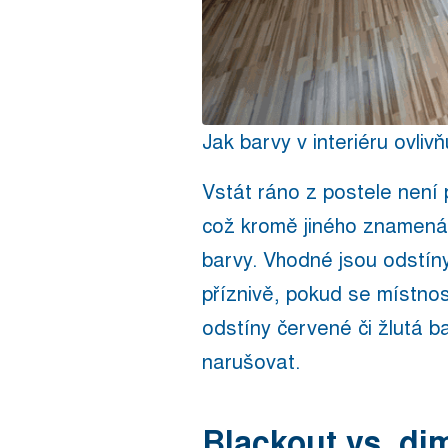
Jak barvy v interiéru ovliv
Vstát ráno z postele není 
což kromě jiného znamená,
barvy. Vhodné jsou odstíny
příznivě, pokud se místnos
odstíny červené či žlutá 
narušovat.
Blackout vs. di