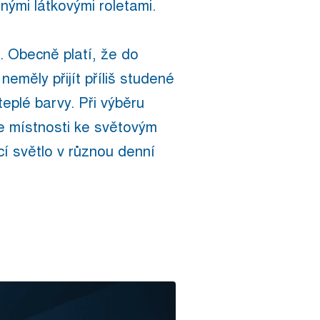
ými látkovými roletami.
. Obecně platí, že do
neměly přijít příliš studené
eplé barvy. Při výběru
ze místnosti ke světovým
cí světlo v různou denní