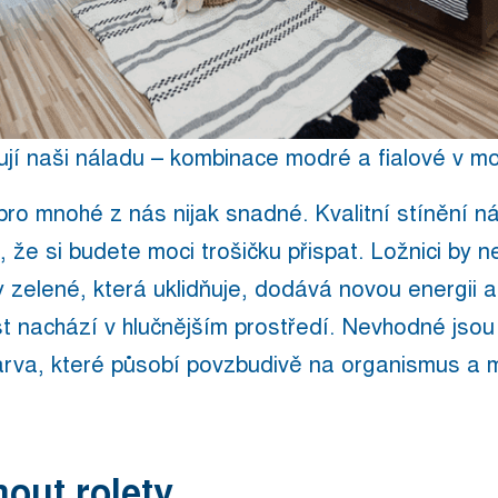
ňují naši náladu – kombinace modré a fialové v mo
pro mnohé z nás nijak snadné. Kvalitní stínění n
 že si budete moci trošičku přispat. Ložnici by 
 zelené, která uklidňuje, dodává novou energii 
t nachází v hlučnějším prostředí. Nevhodné jsou
barva, které působí povzbudivě na organismus a
mout
rolety