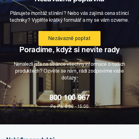
Plánujete montáž stínění? Nebo vás zajímá cena stínicí
techniky? Vyplňte krátký formulář a my se vám ozveme.
Nezávazně poptat
Poradíme, když si nevíte rady
Nenalezli jste na stránce všechny informace o našich
produktech? Ozvěte se nám, rádi zodpovíme vaše
dotazy.
800 100 967
Po-Pá: 8:00 - 15:00