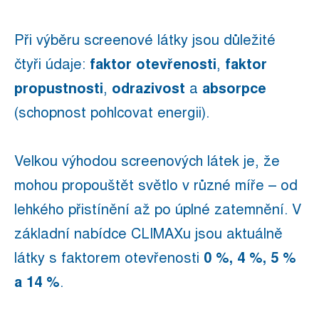
Při výběru screenové látky jsou důležité
čtyři údaje:
faktor otevřenosti
,
faktor
propustnosti
,
odrazivost
a
absorpce
(schopnost pohlcovat energii).
Velkou výhodou screenových látek je, že
mohou propouštět světlo v různé míře – od
lehkého přistínění až po úplné zatemnění. V
základní nabídce CLIMAXu jsou aktuálně
látky s faktorem otevřenosti
0 %, 4 %, 5 %
a 14 %
.