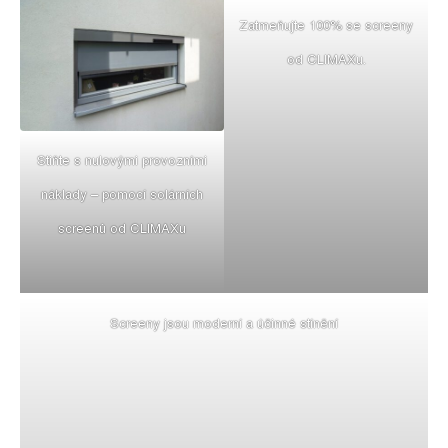
Zatmeňujte 100% se screeny
od CLIMAXu.
Stiňte s nulovými provozními
náklady – pomocí solárních
screenů od CLIMAXu
Screeny jsou moderní a účinné stínění