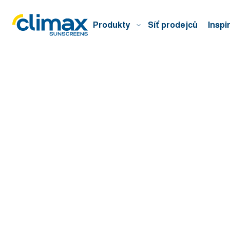
Produkty
Síť prodejců
Inspi
Domů
Blog
Vše o sítích proti hmyzu
Magazín