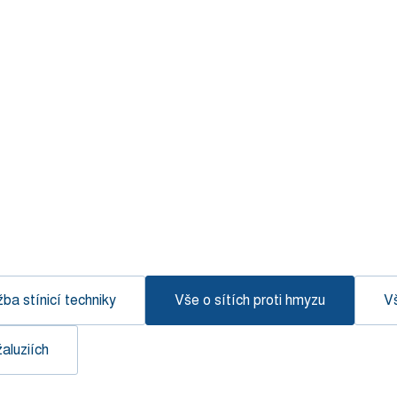
ba stínicí techniky
Vše o sítích proti hmyzu
Vš
žaluziích