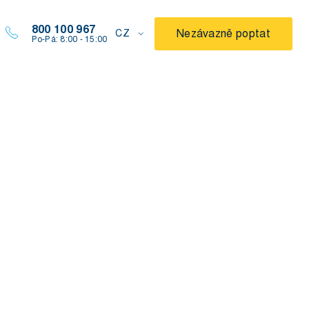
800 100 967
Nezávazně poptat
CZ
Po-Pá: 8:00 - 15:00