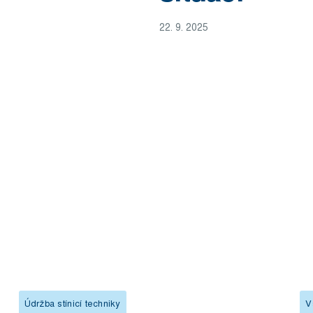
22. 9. 2025
Údržba stínicí techniky
V