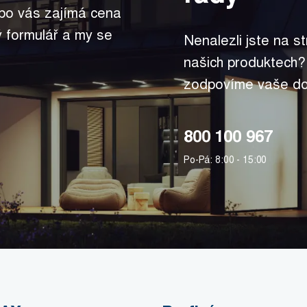
bo vás zajímá cena
ký formulář a my se
Nenalezli jste na s
našich produktech?
zodpovíme vaše do
800 100 967
Po-Pá: 8:00 - 15:00