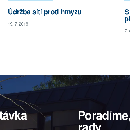
Údržba sítí proti hmyzu
S
p
19. 7. 2018
7. 
távka
Poradíme,
rady