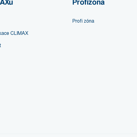
MAXu
Profizóna
Profi zóna
likace CLIMAX
t