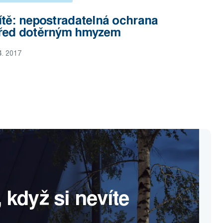
ítě: nepostradatelná ochrana
řed dotěrným hmyzem
4. 2017
 když si nevíte