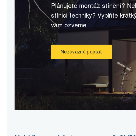
Plánujete montáž stínění? Ne
stínicí techniky? Vyplňte krát
vám ozveme.
Nezávazně poptat